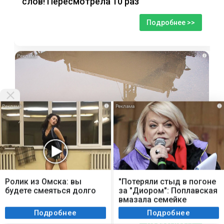
слов! Пересмотрела 10 раз
Подробнее >>
i
i
i
Мы используем cookie. Во время посещения сайта
вы соглашаетесь с тем, что мы обрабатываем
Ролик из Омска: вы
"Потеряли стыд в погоне
ваши персональные данные с использованием
будете смеяться долго
за "Диором": Поплавская
В Твери 17-летнюю девушку привлекли
метрик Яндекс Метрика, top.mail.ru, LiveInternet.
вмазала семейке
за распространение видео с БПЛА
Плющенко
Я согласен
Подробнее
Подробнее