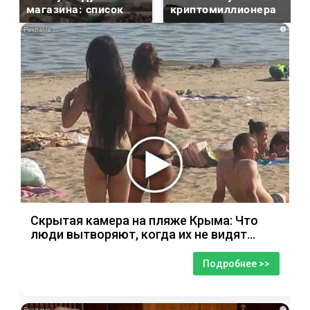
магазина: список
криптомиллионера
i
Скрытая камера на пляже Крыма: Что
люди вытворяют, когда их не видят...
Подробнее >>
i