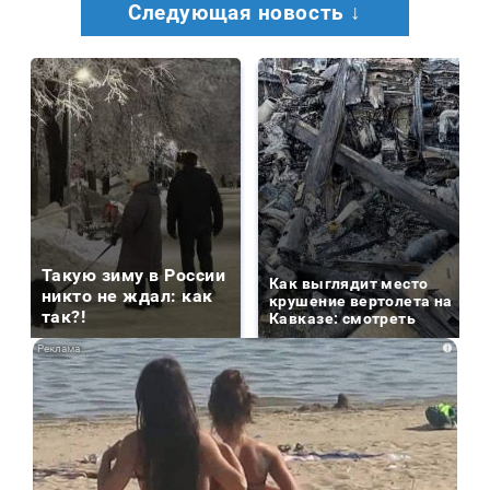
Следующая новость ↓
Такую зиму в России
Как выглядит место
никто не ждал: как
крушение вертолета на
так?!
Кавказе: смотреть
i