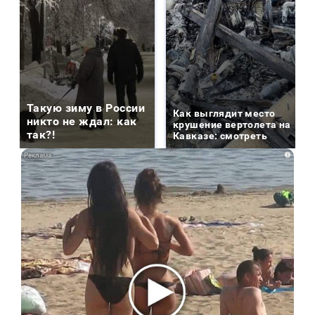
Такую зиму в России
Как выглядит место
никто не ждал: как
крушение вертолета на
так?!
Кавказе: смотреть
i