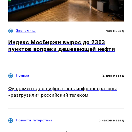
Экономика
час назад
Индекс МосБиржи вырос до 2303
пунктов вопреки дешевеющей нефти
Польза
2 дня назад
Фундамент для цифры»: как инфраоператоры
«разгрузили» российский телеком
Новости Татарстана
5 часов назад