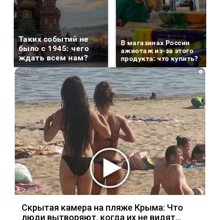
Таких событий не
В магазинах России
было с 1945: чего
ажиотаж из-за этого
ждать всем нам?
продукта: что купить?
i
Скрытая камера на пляже Крыма: Что
люди вытворяют, когда их не видят...