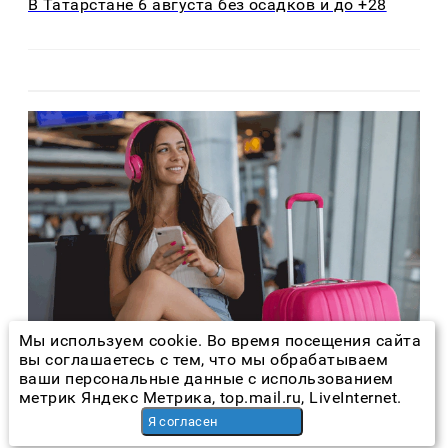
В Татарстане 6 августа без осадков и до +28
Мы используем cookie. Во время посещения сайта
вы соглашаетесь с тем, что мы обрабатываем
Польза
5 дней назад
ваши персональные данные с использованием
метрик Яндекс Метрика, top.mail.ru, LiveInternet.
Т2 отменил роуминг уже более чем в 70
странах
Я согласен