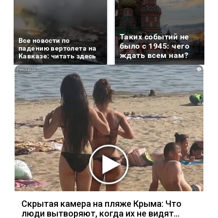
Таких событий не
Все новости по
было с 1945: чего
падению вертолета на
ждать всем нам?
Кавказе: читать здесь
i
Скрытая камера на пляже Крыма: Что
люди вытворяют, когда их не видят...