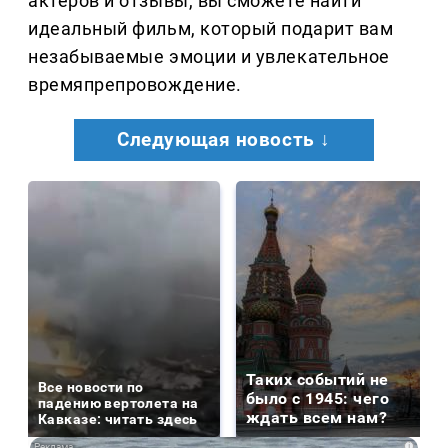
актеров и отзывы, вы сможете найти
идеальный фильм, который подарит вам
незабываемые эмоции и увлекательное
времяпрепровождение.
Следующая новость ↓
Таких событий не
Все новости по
было с 1945: чего
падению вертолета на
ждать всем нам?
Кавказе: читать здесь
i