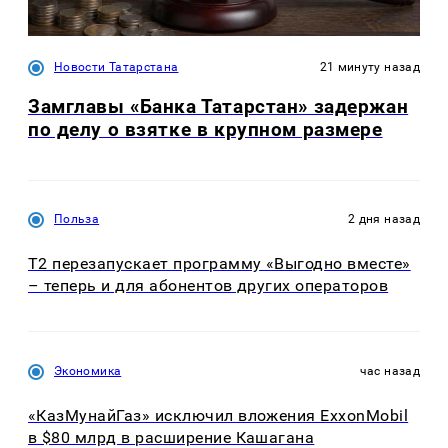
Новости Татарстана
21 минуту назад
Замглавы «Банка Татарстан» задержан
по делу о взятке в крупном размере
Польза
2 дня назад
Т2 перезапускает программу «Выгодно вместе»
– теперь и для абонентов других операторов
Экономика
час назад
«КазМунайГаз» исключил вложения ExxonMobil
в $80 млрд в расширение Кашагана