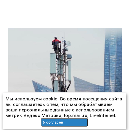
Мы используем cookie. Во время посещения сайта
Польза
4 дня назад
вы соглашаетесь с тем, что мы обрабатываем
ваши персональные данные с использованием
Фундамент для цифры»: как
метрик Яндекс Метрика, top.mail.ru, LiveInternet.
инфраоператоры «разгрузили»
Я согласен
российский телеком