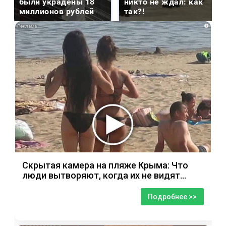
были украдены 18
никто не ждал: как
миллионов рублей
так?!
i
Скрытая камера на пляже Крыма: Что
люди вытворяют, когда их не видят...
Подробнее >>