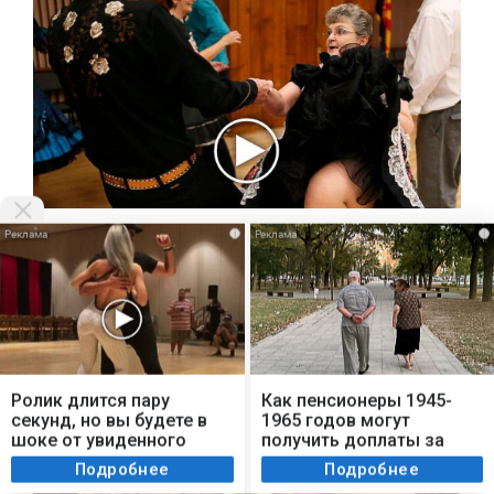
Ролик длится несколько секунд, а
i
i
смеяться вы будете долго
Подробнее >>
Мы используем cookie. Во время посещения сайта
i
вы соглашаетесь с тем, что мы обрабатываем
Ролик длится пару
Как пенсионеры 1945-
ваши персональные данные с использованием
секунд, но вы будете в
1965 годов могут
метрик Яндекс Метрика, top.mail.ru, LiveInternet.
шоке от увиденного
получить доплаты за
советский стаж
Я согласен
Подробнее
Подробнее