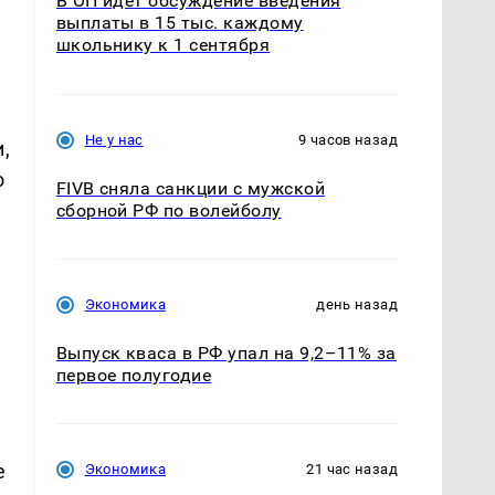
В ОП идет обсуждение введения
выплаты в 15 тыс. каждому
школьнику к 1 сентября
Не у нас
9 часов назад
,
о
FIVB сняла санкции с мужской
е
сборной РФ по волейболу
Экономика
день назад
Выпуск кваса в РФ упал на 9,2–11% за
первое полугодие
е
Экономика
21 час назад