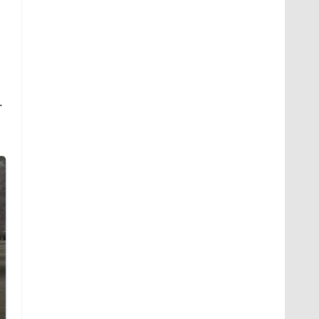
.
На Урале из казны
Как выглядит место
были украдены 18
крушение вертолета на