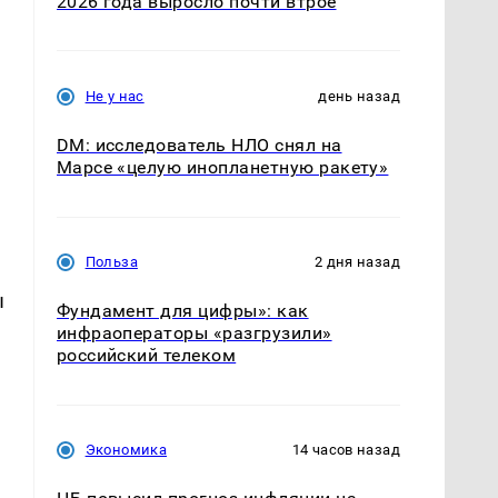
2026 года выросло почти втрое
Не у нас
день назад
т
DM: исследователь НЛО снял на
Марсе «целую инопланетную ракету»
Польза
2 дня назад
ы
Фундамент для цифры»: как
инфраоператоры «разгрузили»
российский телеком
Экономика
14 часов назад