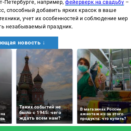
т-Петербурге, например,
фейерверк на свадьбу
–
с, способный добавить ярких красок в ваше
ехники, учет их особенностей и соблюдение мер
ать незабываемый праздник.
ющая новость ↓
Таких событий не
В магазинах России
было с 1945: чего
 на
ажиотаж из-за этого
ждать всем нам?
есь
продукта: что купить?