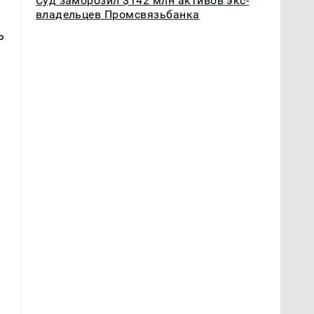
Суд заморозил $142 млн активов экс-
владельцев Промсвязьбанка
ь