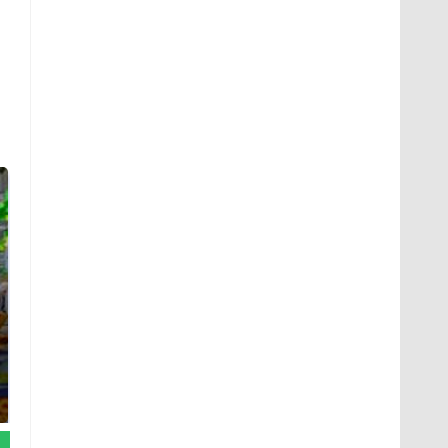
СМИ: В Химках на
полицейскую
Где будет встреча
машину напали и
президентов США и
подожгли.
России: Европа?