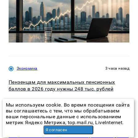
Экономика
3 часа назад
Пензенцам для максимальных пенсионных
баллов в 2026 году нужны 248 тыс. рублей
Мы используем cookie. Во время посещения сайта
вы соглашаетесь с тем, что мы обрабатываем
Польза
6 дней назад
ваши персональные данные с использованием
метрик Яндекс Метрика, top.mail.ru, LiveInternet.
Видео больше всего смотрят в рабочие часы,
Я согласен
общение в соцсетях растет к полуночи – big data