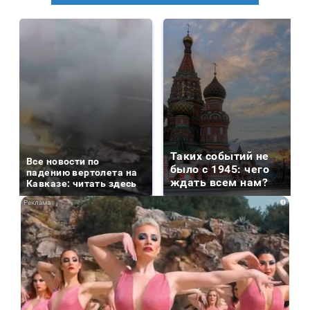
Таких событий не
Все новости по
было с 1945: чего
падению вертолета на
ждать всем нам?
Кавказе: читать здесь
i