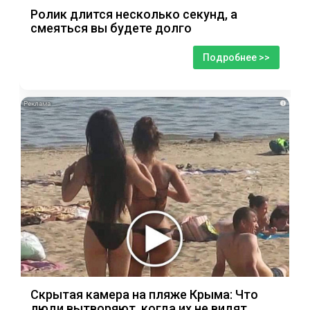
Ролик длится несколько секунд, а
смеяться вы будете долго
Подробнее >>
i
Скрытая камера на пляже Крыма: Что
люди вытворяют, когда их не видят...