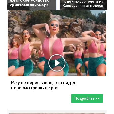
жестокое убийство
падению вертолета на
криптомиллионера
Кавказе: читать здесь
i
Ржу не переставая, это видео
пересмотришь не раз
Подробнее >>