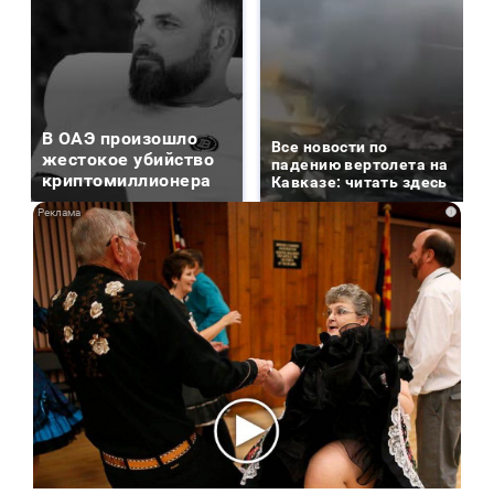
В ОАЭ произошло
Все новости по
жестокое убийство
падению вертолета на
криптомиллионера
Кавказе: читать здесь
i