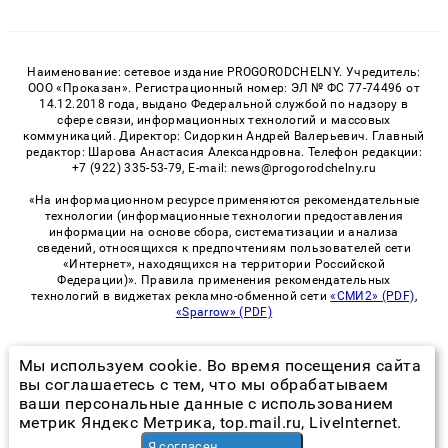
Наименование: сетевое издание PROGORODCHELNY. Учредитель:
ООО «Проказан». Регистрационный номер: ЭЛ № ФС 77-74496 от
14.12.2018 года, выдано Федеральной службой по надзору в
сфере связи, информационных технологий и массовых
коммуникаций. Директор: Сидоркин Андрей Валерьевич. Главный
редактор: Шарова Анастасия Александровна. Телефон редакции:
+7 (922) 335-53-79, E-mail: news@progorodchelny.ru
«На информационном ресурсе применяются рекомендательные
технологии (информационные технологии предоставления
информации на основе сбора, систематизации и анализа
сведений, относящихся к предпочтениям пользователей сети
«Интернет», находящихся на территории Российской
Федерации)». Правила применения рекомендательных
технологий в виджетах рекламно-обменной сети
«СМИ2» (PDF)
,
«Sparrow» (PDF)
Мы используем cookie. Во время посещения сайта
© 2026 «PROGorodChelny» | Все права защищены
вы соглашаетесь с тем, что мы обрабатываем
ваши персональные данные с использованием
Возрастная категория сайта 16+
метрик Яндекс Метрика, top.mail.ru, LiveInternet.
Политика конфиденциальности
Я согласен