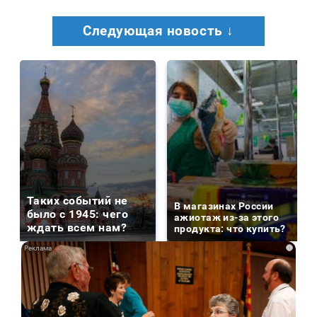
Следующая новость ↓
Таких событий не
В магазинах России
было с 1945: чего
ажиотаж из-за этого
ждать всем нам?
продукта: что купить?
i