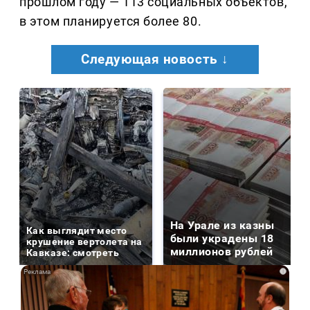
прошлом году — 113 социальных объектов,
в этом планируется более 80.
Следующая новость ↓
На Урале из казны
Как выглядит место
были украдены 18
крушение вертолета на
миллионов рублей
Кавказе: смотреть
i