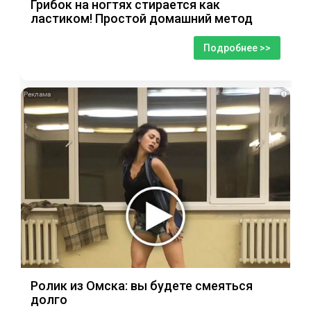
Грибок на ногтях стирается как
ластиком! Простой домашний метод
Подробнее >>
i
Ролик из Омска: вы будете смеяться
долго