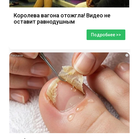
Королева вагона отожгла! Видео не
оставит равнодушным
Подробнее >>
i