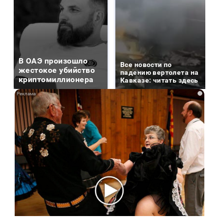
В ОАЭ произошло
Все новости по
жестокое убийство
падению вертолета на
криптомиллионера
Кавказе: читать здесь
i