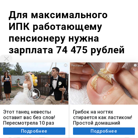
Для максимального
ИПК работающему
пенсионеру нужна
зарплата 74 475 рублей
i
i
Анна Сальникова
Редактор новостной ленты
Мы используем cookie. Во время посещения сайта
вы соглашаетесь с тем, что мы обрабатываем
Этот танец невесты
Грибок на ногтях
ваши персональные данные с использованием
оставит вас без слов!
стирается как ластиком!
метрик Яндекс Метрика, top.mail.ru, LiveInternet.
Пересмотрела 10 раз
Простой домашний
метод
Я согласен
Подробнее
Подробнее