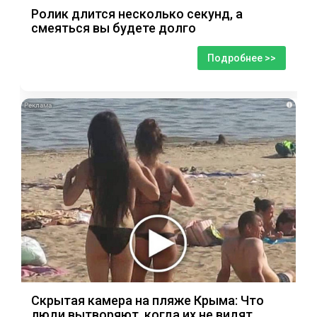
Ролик длится несколько секунд, а
смеяться вы будете долго
Подробнее >>
i
Скрытая камера на пляже Крыма: Что
люди вытворяют, когда их не видят...