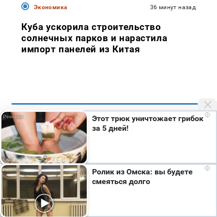
Экономика
36 минут назад
Куба ускорила строительство
солнечных парков и нарастила
импорт панелей из Китая
i
Этот трюк уничтожает грибок
за 5 дней!
Размещение рекламы
Мы используем cookie. Во время посещения сайта
+7 (917) 911-22-52
вы соглашаетесь с тем, что мы обрабатываем
i
Ролик из Омска: вы будете
andrey@prokazan.ru
ваши персональные данные с использованием
смеяться долго
метрик Яндекс Метрика, top.mail.ru, LiveInternet.
Прайс-лист
Я согласен
Наши менеджеры