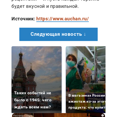
будет вкусной и правильной.
Источник:
https://www.auchan.ru/
Следующая новость ↓
Таких событий не
В магазинах России
было с 1945: чего
ажиотаж из-за этого
ждать всем нам?
продукта: что купить?
i