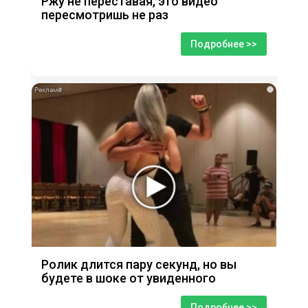
Ржу не переставая, это видео
пересмотришь не раз
Подробнее >>
i
Ролик длится пару секунд, но вы
будете в шоке от увиденного
Подробнее >>