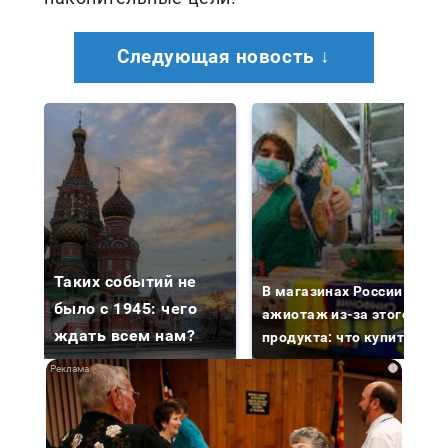
Следующая новость ↓
Таких событий не
В магазинах России
было с 1945: чего
ажиотаж из-за этого
ждать всем нам?
продукта: что купить?
i