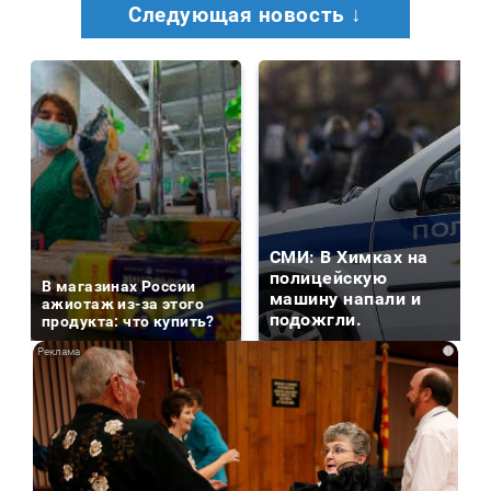
Следующая новость ↓
СМИ: В Химках на
полицейскую
В магазинах России
машину напали и
ажиотаж из-за этого
подожгли.
продукта: что купить?
i