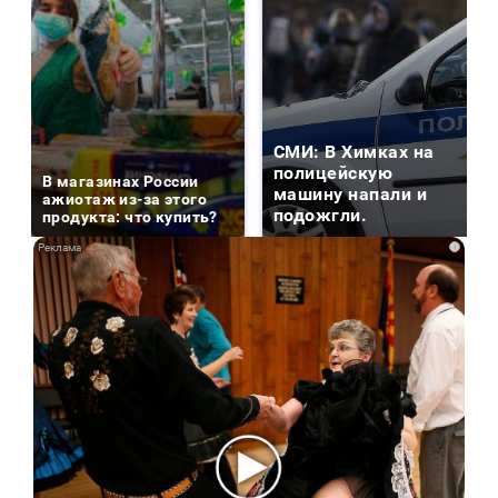
СМИ: В Химках на
полицейскую
В магазинах России
машину напали и
ажиотаж из-за этого
подожгли.
продукта: что купить?
i