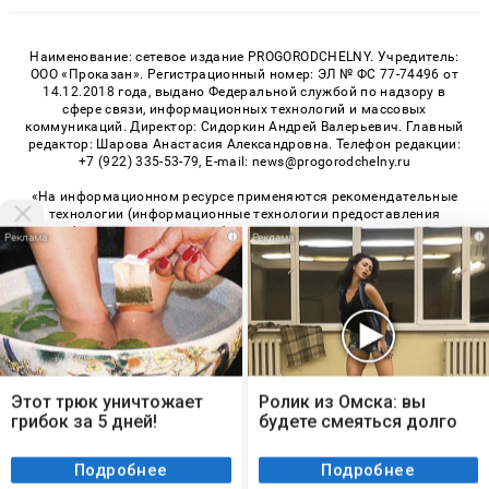
Наименование: сетевое издание PROGORODCHELNY. Учредитель:
ООО «Проказан». Регистрационный номер: ЭЛ № ФС 77-74496 от
14.12.2018 года, выдано Федеральной службой по надзору в
сфере связи, информационных технологий и массовых
коммуникаций. Директор: Сидоркин Андрей Валерьевич. Главный
редактор: Шарова Анастасия Александровна. Телефон редакции:
+7 (922) 335-53-79, E-mail: news@progorodchelny.ru
«На информационном ресурсе применяются рекомендательные
технологии (информационные технологии предоставления
информации на основе сбора, систематизации и анализа
i
i
сведений, относящихся к предпочтениям пользователей сети
«Интернет», находящихся на территории Российской
Федерации)». Правила применения рекомендательных
технологий в виджетах рекламно-обменной сети
«СМИ2» (PDF)
,
«Sparrow» (PDF)
Мы используем cookie. Во время посещения сайта
© 2026 «PROGorodChelny» | Все права защищены
вы соглашаетесь с тем, что мы обрабатываем
Этот трюк уничтожает
Ролик из Омска: вы
ваши персональные данные с использованием
Возрастная категория сайта 16+
грибок за 5 дней!
будете смеяться долго
метрик Яндекс Метрика, top.mail.ru, LiveInternet.
Политика конфиденциальности
Я согласен
Подробнее
Подробнее