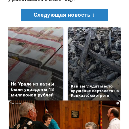
Следующая новость ↓
На Урале из казны
Как выглядит место
были украдены 18
крушение вертолета на
миллионов рублей
Кавказе: смотреть
i