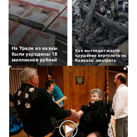
На Урале из казны
Как выглядит место
были украдены 18
крушение вертолета на
миллионов рублей
Кавказе: смотреть
i