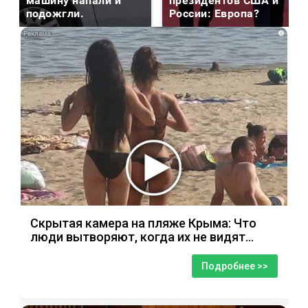
машину напали и
президентов США и
подожгли.
России: Европа?
i
Скрытая камера на пляже Крыма: Что
люди вытворяют, когда их не видят...
Подробнее >>