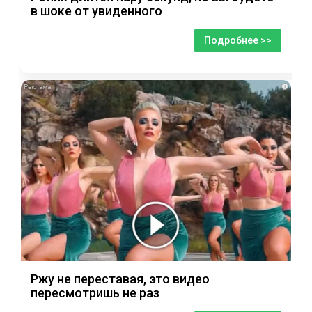
в шоке от увиденного
Подробнее >>
i
Ржу не переставая, это видео
пересмотришь не раз