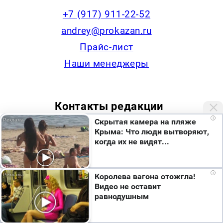
+7 (917) 911-22-52
andrey@prokazan.ru
Прайс-лист
Наши менеджеры
Контакты редакции
i
Скрытая камера на пляже
+7 (922) 335-53-79,
Крыма: Что люди вытворяют,
когда их не видят...
news@progorodchelny.ru
Мы используем cookie. Во время посещения сайта
i
Королева вагона отожгла!
вы соглашаетесь с тем, что мы обрабатываем
Наша статистика
Видео не оставит
ваши персональные данные с использованием
равнодушным
метрик Яндекс Метрика, top.mail.ru, LiveInternet.
Я согласен