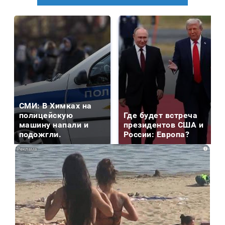
СМИ: В Химках на
полицейскую
Где будет встреча
машину напали и
президентов США и
подожгли.
России: Европа?
i