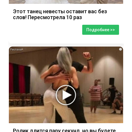
Этот танец невесты оставит вас без
слов! Пересмотрела 10 раз
Подробнее >>
i
Ролик длится пару секунд, но вы будете