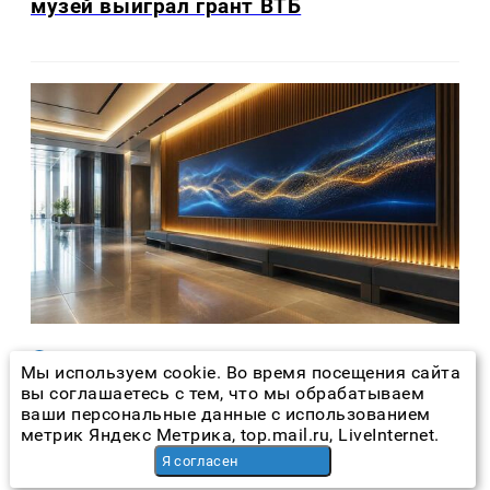
музей выиграл грант ВТБ
Новости Татарстана
час назад
Мы используем cookie. Во время посещения сайта
вы соглашаетесь с тем, что мы обрабатываем
В Татарстане открыли электронную
ваши персональные данные с использованием
Доску почета с 15 тыс. имен
метрик Яндекс Метрика, top.mail.ru, LiveInternet.
Я согласен