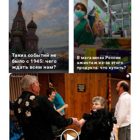
Таких событий не
В магазинах России
было с 1945: чего
ажиотаж из-за этого
ждать всем нам?
продукта: что купить?
i