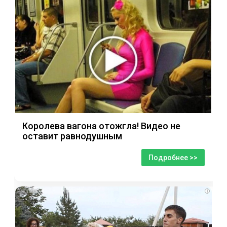
Королева вагона отожгла! Видео не
оставит равнодушным
Подробнее >>
i