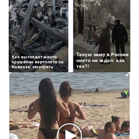
Такую зиму в России
Как выглядит место
никто не ждал: как
крушение вертолета на
так?!
Кавказе: смотреть
i