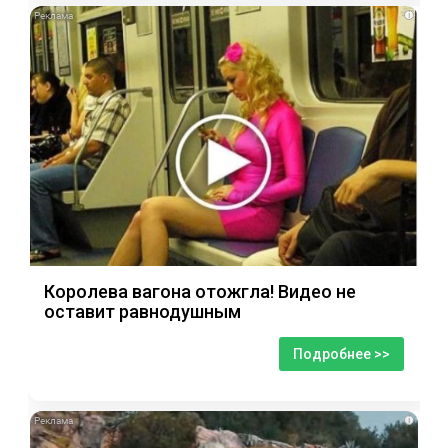
i
Королева вагона отожгла! Видео не
оставит равнодушным
Подробнее >>
i