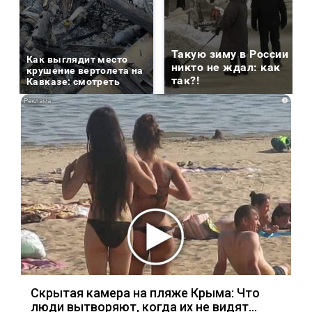
Такую зиму в России
Как выглядит место
никто не ждал: как
крушение вертолета на
так?!
Кавказе: смотреть
i
Скрытая камера на пляже Крыма: Что
люди вытворяют, когда их не видят...