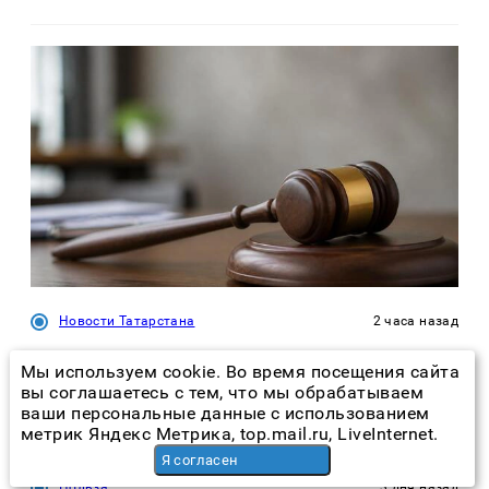
Новости Татарстана
2 часа назад
Яхтсмены Казани оспаривают снятие с
Мы используем cookie. Во время посещения сайта
учета причала за 2,4 млрд
вы соглашаетесь с тем, что мы обрабатываем
ваши персональные данные с использованием
метрик Яндекс Метрика, top.mail.ru, LiveInternet.
Я согласен
Польза
3 дня назад