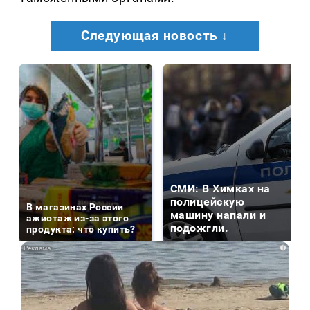
Следующая новость ↓
СМИ: В Химках на
полицейскую
В магазинах России
машину напали и
ажиотаж из-за этого
подожгли.
продукта: что купить?
i