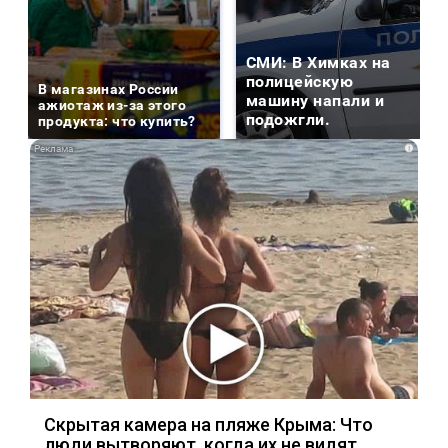
СМИ: В Химках на
полицейскую
В магазинах России
машину напали и
ажиотаж из-за этого
подожгли.
продукта: что купить?
i
Скрытая камера на пляже Крыма: Что
люди вытворяют, когда их не видят...