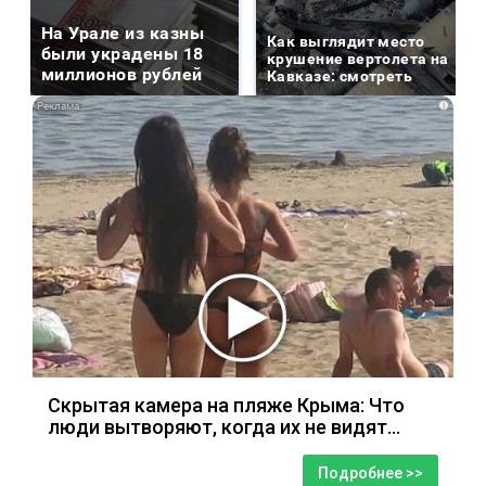
На Урале из казны
Как выглядит место
были украдены 18
крушение вертолета на
миллионов рублей
Кавказе: смотреть
i
Скрытая камера на пляже Крыма: Что
люди вытворяют, когда их не видят...
Подробнее >>