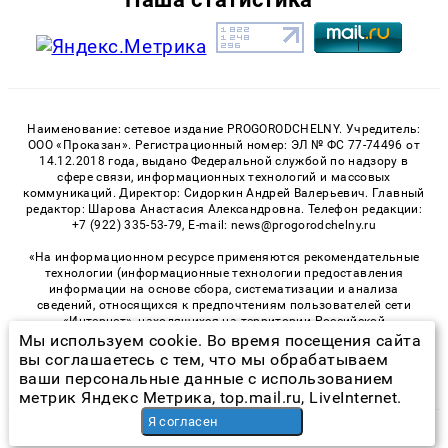
Наименование: сетевое издание PROGORODCHELNY. Учредитель:
ООО «Проказан». Регистрационный номер: ЭЛ № ФС 77-74496 от
14.12.2018 года, выдано Федеральной службой по надзору в
сфере связи, информационных технологий и массовых
коммуникаций. Директор: Сидоркин Андрей Валерьевич. Главный
редактор: Шарова Анастасия Александровна. Телефон редакции:
+7 (922) 335-53-79, E-mail: news@progorodchelny.ru
«На информационном ресурсе применяются рекомендательные
технологии (информационные технологии предоставления
информации на основе сбора, систематизации и анализа
сведений, относящихся к предпочтениям пользователей сети
«Интернет», находящихся на территории Российской
Федерации)». Правила применения рекомендательных
Мы используем cookie. Во время посещения сайта
технологий в виджетах рекламно-обменной сети
«СМИ2» (PDF)
,
вы соглашаетесь с тем, что мы обрабатываем
«Sparrow» (PDF)
ваши персональные данные с использованием
метрик Яндекс Метрика, top.mail.ru, LiveInternet.
Я согласен
© 2026 «PROGorodChelny» | Все права защищены