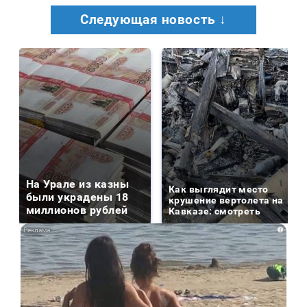
Следующая новость ↓
На Урале из казны
Как выглядит место
были украдены 18
крушение вертолета на
миллионов рублей
Кавказе: смотреть
i