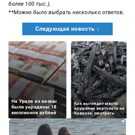
более 100 тыс.).
**Можно было выбрать несколько ответов.
Следующая новость ↓
На Урале из казны
Как выглядит место
были украдены 18
крушение вертолета на
миллионов рублей
Кавказе: смотреть
i