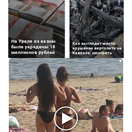
На Урале из казны
Как выглядит место
были украдены 18
крушение вертолета на
миллионов рублей
Кавказе: смотреть
i