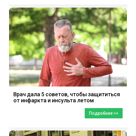
i
Врач дала 5 советов, чтобы защититься
от инфаркта и инсульта летом
Подробнее >>
i