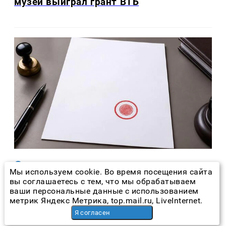
музей выиграл грант ВТБ
Новости Татарстана
час назад
Мы используем cookie. Во время посещения сайта
вы соглашаетесь с тем, что мы обрабатываем
Лидером антирейтинга нарушителей
ваши персональные данные с использованием
ПДД в Татарстане стала «Лаборатория
метрик Яндекс Метрика, top.mail.ru, LiveInternet.
РТХ»
Я согласен