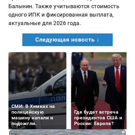
Балынин. Также учитываются стоимость
одного ИПК и фиксированная выплата,
актуальные для 2026 года.
Следующая новость ↓
СМИ: В Химках на
полицейскую
Где будет встреча
машину напали и
президентов США и
подожгли.
России: Европа?
i