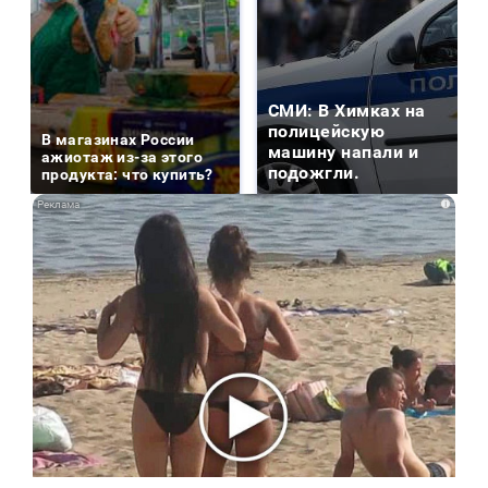
СМИ: В Химках на
полицейскую
В магазинах России
машину напали и
ажиотаж из-за этого
подожгли.
продукта: что купить?
i