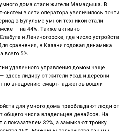
 умного дома стали жители Мамадыша. В
рт-систем в сети оператора увеличилось почти
период в Бугульме умной техникой стали
мске — на 44%. Также активно
лабуге и Лениногорске, где число устройств
Для сравнения, в Казани годовая динамика
а всего 5%.
гии удаленного управления домом чаще
— здесь лидируют жители Усад и деревни
оп по внедрению смарт-гаджетов вошли
ройств для умного дома преобладают люди от
от общего числа владельцев девайсов. На
ет с показателем 32%, а замыкают тройку
иходится 16%. Мужчины пользуются такими