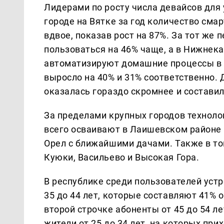
Лидерами по росту числа девайсов для
городе на Вятке за год количество сма
вдвое, показав рост на 87%. За тот же 
пользоваться на 46% чаще, а в Нижнека
автоматизируют домашние процессы в Е
выросло на 40% и 31% соответственно. 
оказалась гораздо скромнее и составил
За пределами крупных городов техноло
всего осваивают в Лаишевском районе 
Орел с ближайшими дачами. Также в т
Куюки, Васильево и Высокая Гора.
В республике среди пользователей уст
35 до 44 лет, которые составляют 41% 
второй строчке абоненты от 45 до 54 л
жители от 25 до 34 лет, на которых пр