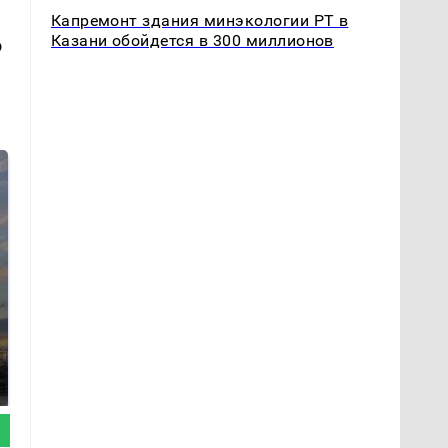
Капремонт здания минэкологии РТ в
Казани обойдется в 300 миллионов
о
СМИ: В Химках на
полицейскую
В магазинах России
машину напали и
ажиотаж из-за этого
подожгли.
продукта: что купить?