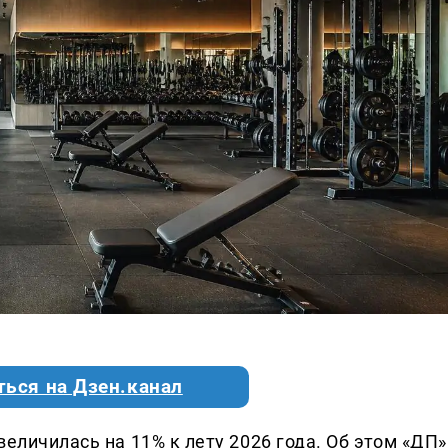
ться на Дзен.канал
величилась на 11% к лету 2026 года. Об этом «ДП»