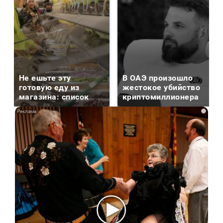
Не ешьте эту
В ОАЭ произошло
готовую еду из
жестокое убийство
магазина: список
криптомиллионера
i