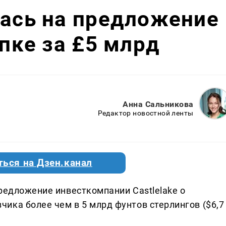
лась на предложение
упке за £5 млрд
Анна Сальникова
Редактор новостной ленты
ться на Дзен.канал
редложение инвесткомпании Castlelake о
ика более чем в 5 млрд фунтов стерлингов ($6,7