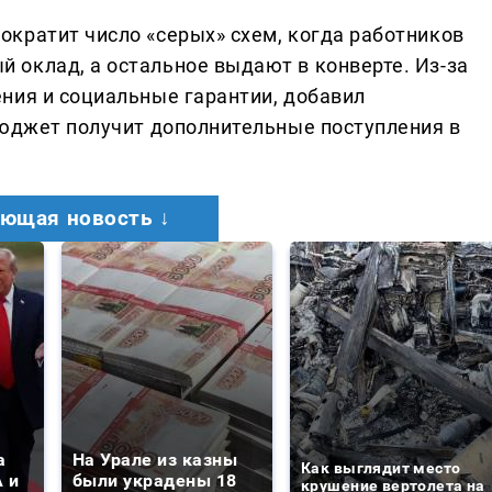
кратит число «серых» схем, когда работников
оклад, а остальное выдают в конверте. Из-за
ния и социальные гарантии, добавил
бюджет получит дополнительные поступления в
ющая новость ↓
а
На Урале из казны
Как выглядит место
 и
были украдены 18
крушение вертолета на