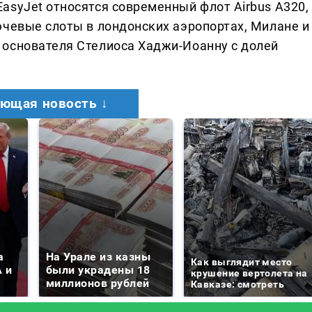
asyJet относятся современный флот Airbus A320,
ючевые слоты в лондонских аэропортах, Милане и
 основателя Стелиоса Хаджи-Иоанну с долей
ющая новость ↓
а
На Урале из казны
Как выглядит место
 и
были украдены 18
крушение вертолета на
миллионов рублей
Кавказе: смотреть