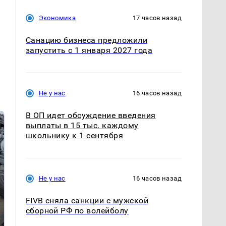
Экономика
17 часов назад
Санацию бизнеса предложили
запустить с 1 января 2027 года
Не у нас
16 часов назад
В ОП идет обсуждение введения
выплаты в 15 тыс. каждому
школьнику к 1 сентября
Не у нас
16 часов назад
FIVB сняла санкции с мужской
сборной РФ по волейболу
Такую зиму в России
Не ешьте эту
никто не ждал: как
готовую еду из