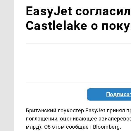
EasyJet согласи
Castlelake о пок
Подписа
Британский лоукостер EasyJet принял п
поглощении, оценивающее авиаперевозч
млрд). Об этом сообщает Bloomberg.