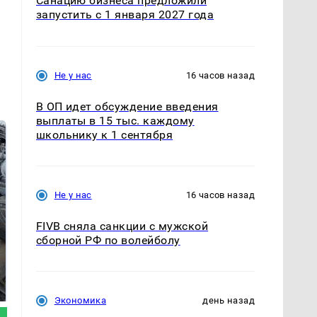
Санацию бизнеса предложили
запустить с 1 января 2027 года
Не у нас
16 часов назад
В ОП идет обсуждение введения
выплаты в 15 тыс. каждому
школьнику к 1 сентября
Не у нас
16 часов назад
FIVB сняла санкции с мужской
сборной РФ по волейболу
Такую зиму в России
Не ешьте эту
никто не ждал: как
готовую еду из
так?!
магазина: список
Экономика
день назад