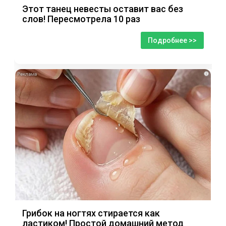
Этот танец невесты оставит вас без
слов! Пересмотрела 10 раз
Подробнее >>
i
Грибок на ногтях стирается как
ластиком! Простой домашний метод