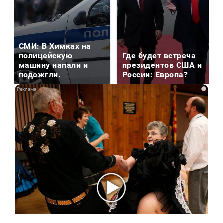
СМИ: В Химках на
полицейскую
Где будет встреча
машину напали и
президентов США и
подожгли.
России: Европа?
i