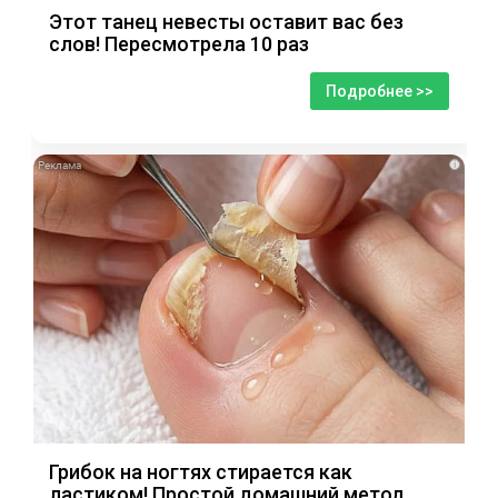
Этот танец невесты оставит вас без
слов! Пересмотрела 10 раз
Подробнее >>
i
Грибок на ногтях стирается как
ластиком! Простой домашний метод