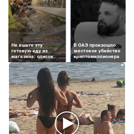
Не ешьте эту
В ОАЭ произошло
готовую еду из
жестокое убийство
магазина: список
криптомиллионера
i