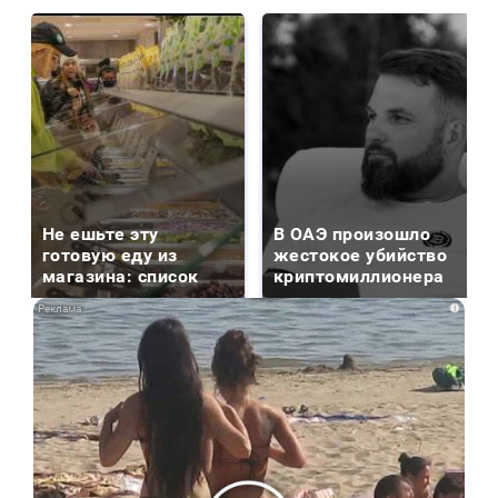
Не ешьте эту
В ОАЭ произошло
готовую еду из
жестокое убийство
магазина: список
криптомиллионера
i