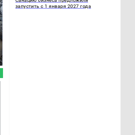
Санацию бизнеса предложили
запустить с 1 января 2027 года
Такую зиму в России
Не ешьте эту
никто не ждал: как
готовую еду из
так?!
магазина: список