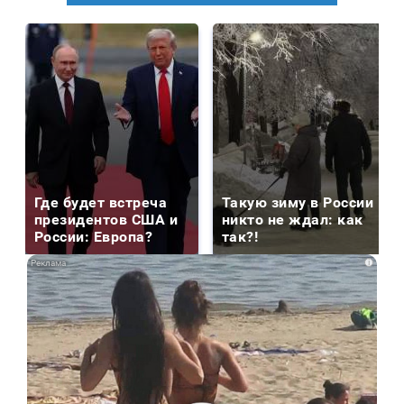
Где будет встреча
Такую зиму в России
президентов США и
никто не ждал: как
России: Европа?
так?!
i