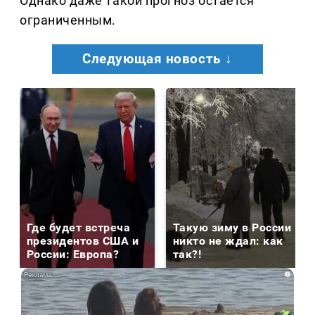
Однако даже такой прогноз остается
ограниченным.
Следующая новость ↓
Где будет встреча
Такую зиму в России
президентов США и
никто не ждал: как
России: Европа?
так?!
i