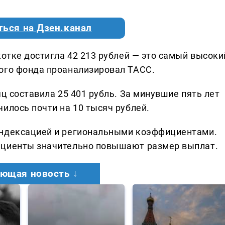
ться на Дзен.канал
котке достигла 42 213 рублей — это самый высоки
ого фонда проанализировал ТАСС.
яц составила 25 401 рубль. За минувшие пять лет
илось почти на 10 тысяч рублей.
индексацией и региональными коэффициентами.
ициенты значительно повышают размер выплат.
ющая новость ↓