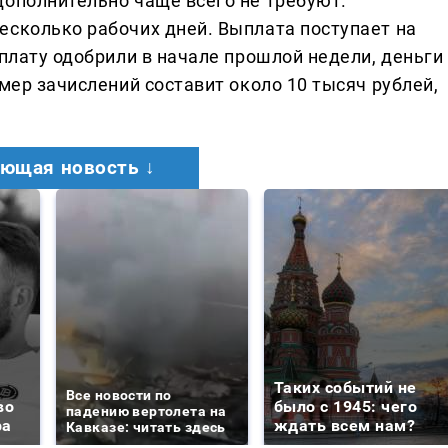
дополнительно чаще всего не требуют.
есколько рабочих дней. Выплата поступает на
ыплату одобрили в начале прошлой недели, деньги
змер зачислений составит около 10 тысяч рублей,
ющая новость ↓
Таких событий не
Все новости по
во
было с 1945: чего
падению вертолета на
ра
ждать всем нам?
Кавказе: читать здесь