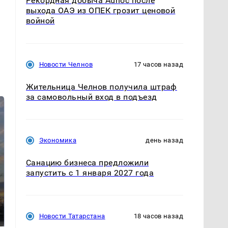
Рекордная добыча Adnoc после
выхода ОАЭ из ОПЕК грозит ценовой
войной
Новости Челнов
17 часов назад
Жительница Челнов получила штраф
за самовольный вход в подъезд
Экономика
день назад
Санацию бизнеса предложили
запустить с 1 января 2027 года
СМИ: В Химках на
полицейскую
В магазинах России
машину напали и
ажиотаж из-за этого
подожгли.
Новости Татарстана
18 часов назад
продукта: что купить?