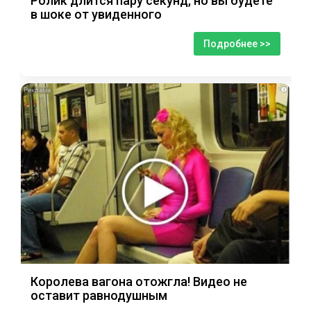
Ролик длится пару секунд, но вы будете
в шоке от увиденного
Подробнее >>
i
Королева вагона отожгла! Видео не
оставит равнодушным