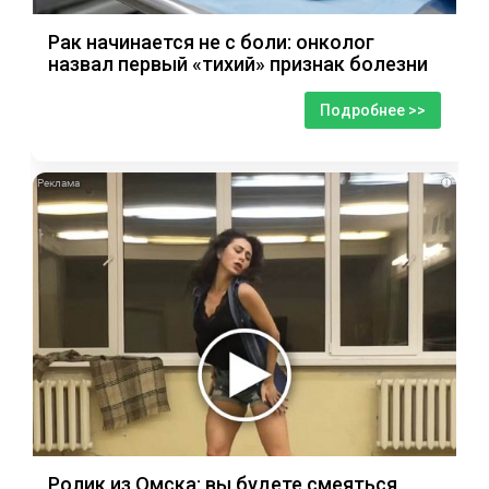
Рак начинается не с боли: онколог
назвал первый «тихий» признак болезни
Подробнее >>
i
Ролик из Омска: вы будете смеяться