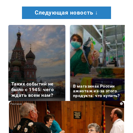
Следующая новость ↓
Таких событий не
В магазинах России
было с 1945: чего
ажиотаж из-за этого
ждать всем нам?
продукта: что купить?
i