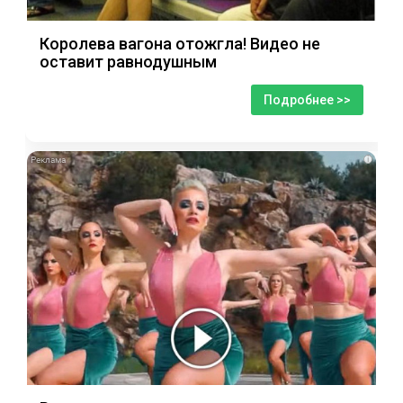
Королева вагона отожгла! Видео не
оставит равнодушным
Подробнее >>
i