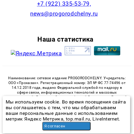
+7 (922) 335-53-79,
news@progorodchelny.ru
Наша статистика
Наименование: сетевое издание PROGORODCHELNY. Учредитель:
ООО «Проказан». Регистрационный номер: ЭЛ № ФС 77-74496 от
14.12.2018 года, выдано Федеральной службой по надзору в
сфере связи, информационных технологий и массовых
коммуникаций. Директор: Сидоркин Андрей Валерьевич. Главный
Мы используем cookie. Во время посещения сайта
редактор: Шарова Анастасия Александровна. Телефон редакции:
вы соглашаетесь с тем, что мы обрабатываем
+7 (922) 335-53-79, E-mail: news@progorodchelny.ru
ваши персональные данные с использованием
«На информационном ресурсе применяются рекомендательные
метрик Яндекс Метрика, top.mail.ru, LiveInternet.
технологии (информационные технологии предоставления
Я согласен
информации на основе сбора, систематизации и анализа
сведений, относящихся к предпочтениям пользователей сети