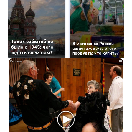
Таких событий не
В магазинах России
было с 1945: чего
ажиотаж из-за этого
ждать всем нам?
продукта: что купить?
i