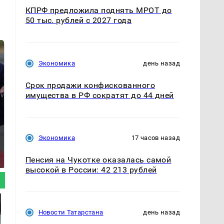
КПРФ предложила поднять МРОТ до
50 тыс. рублей с 2027 года
Экономика
день назад
Срок продажи конфискованного
имущества в РФ сократят до 44 дней
Экономика
17 часов назад
Такую зиму в России
Как выглядит место
никто не ждал: как
крушение вертолета на
так?!
Кавказе: смотреть
Пенсия на Чукотке оказалась самой
высокой в России: 42 213 рублей
Новости Татарстана
день назад