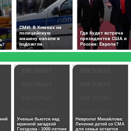
СМИ: В Химках на
полицейскую
Где будет встреча
машину напали и
президентов США и
о
подожгли.
России: Европа?
ть?