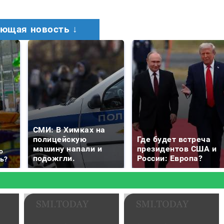
ющая новость ↓
СМИ: В Химках на
полицейскую
Где будет встреча
машину напали и
президентов США и
о
подожгли.
России: Европа?
ть?