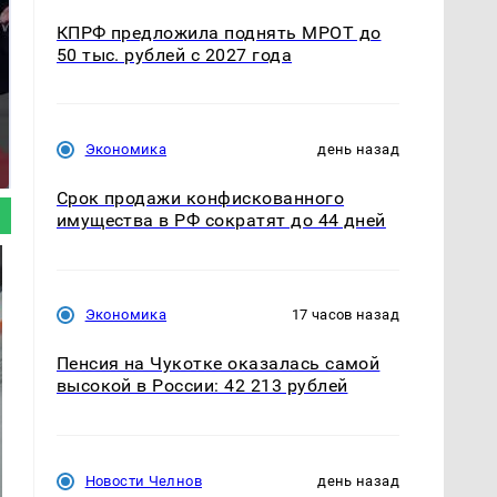
КПРФ предложила поднять МРОТ до
50 тыс. рублей с 2027 года
Такую зиму в России
Как выглядит место
никто не ждал: как
Экономика
день назад
крушение вертолета на
так?!
Кавказе: смотреть
Срок продажи конфискованного
имущества в РФ сократят до 44 дней
Экономика
17 часов назад
Пенсия на Чукотке оказалась самой
высокой в России: 42 213 рублей
Новости Челнов
день назад