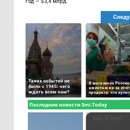
год — $3,4 млрд.
Следу
Таких событий не
В магазинах России
было с 1945: чего
ажиотаж из-за этог
ждать всем нам?
продукта: что купи