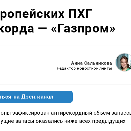
вропейских ПХГ
корда — «Газпром»
Анна Сальникова
Редактор новостной ленты
ться на Дзен.канал
ропы зафиксирован антирекордный объем запасов
кущие запасы оказались ниже всех предыдущих