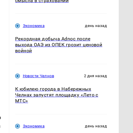
смысла в страховании
Экономика
день назад
Рекордная добыча Adnoc после
выхода ОАЭ из ОПЕК грозит ценовой
войной
Новости Челнов
2 дня назад
К юбилею города в Набережных
Челнах запустят площадку «Лето с
МТС»
о
а
Экономика
день назад