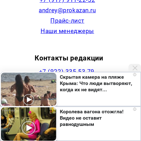
andrey@prokazan.ru
Прайс-лист
Наши менеджеры
Контакты редакции
+7 (922) 335-53-79,
i
Скрытая камера на пляже
news@progorodchelny.ru
Крыма: Что люди вытворяют,
когда их не видят...
Мы используем cookie. Во время посещения сайта
Наша статистика
i
Королева вагона отожгла!
вы соглашаетесь с тем, что мы обрабатываем
Видео не оставит
ваши персональные данные с использованием
равнодушным
метрик Яндекс Метрика, top.mail.ru, LiveInternet.
Я согласен