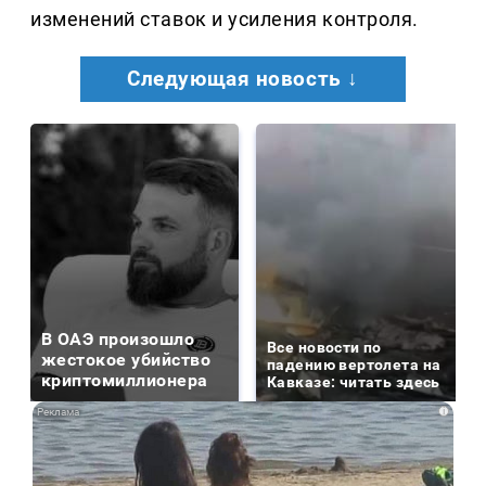
изменений ставок и усиления контроля.
Следующая новость ↓
В ОАЭ произошло
Все новости по
жестокое убийство
падению вертолета на
криптомиллионера
Кавказе: читать здесь
i