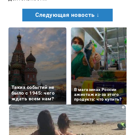
Следующая новость ↓
Таких событий не
В магазинах России
было с 1945: чего
ажиотаж из-за этого
ждать всем нам?
продукта: что купить?
i