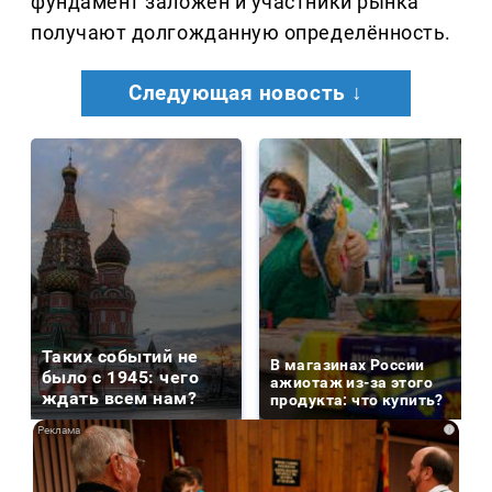
фундамент заложен и участники рынка
получают долгожданную определённость.
Следующая новость ↓
Таких событий не
В магазинах России
было с 1945: чего
ажиотаж из-за этого
ждать всем нам?
продукта: что купить?
i