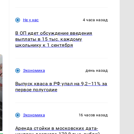
Не у нас
4 часа назад
В ОП идет обсуждение введения
выплаты в 15 тыс. каждому
школьнику к 1 сентября
Экономика
день назад
Выпуск кваса в РФ упал на 9,2–11% за
первое полугодие
Не ешьте эту
Экономика
16 часов назад
Как выглядит место
готовую еду из
крушение вертолета на
магазина: список
Кавказе: смотреть
Аренда стойки в московских дата-