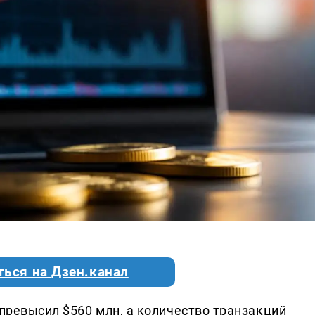
ться на Дзен.канал
 превысил $560 млн, а количество транзакций