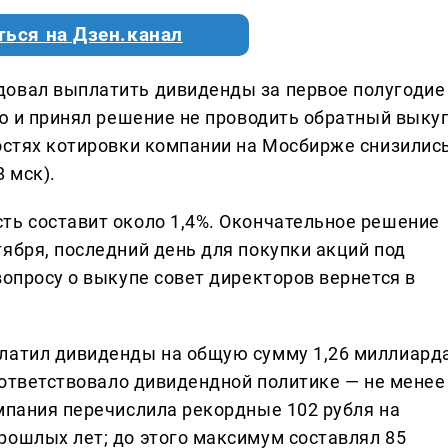
ться на Дзен.канал
довал выплатить дивиденды за первое полугодие
ию и принял решение не проводить обратный выку
востях котировки компании на Мосбирже снизилис
8 мск).
ть составит около 1,4%. Окончательное решение
ября, последний день для покупки акций под
вопросу о выкупе совет директоров вернется в
платил дивиденды на общую сумму 1,26 миллиард
соответствовало дивидендной политике — не менее
омпания перечислила рекордные 102 рубля на
рошлых лет; до этого максимум составлял 85