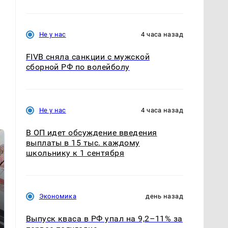
а
Не у нас
4 часа назад
FIVB сняла санкции с мужской
сборной РФ по волейболу
Не у нас
4 часа назад
В ОП идет обсуждение введения
выплаты в 15 тыс. каждому
школьнику к 1 сентября
Экономика
день назад
Выпуск кваса в РФ упал на 9,2–11% за