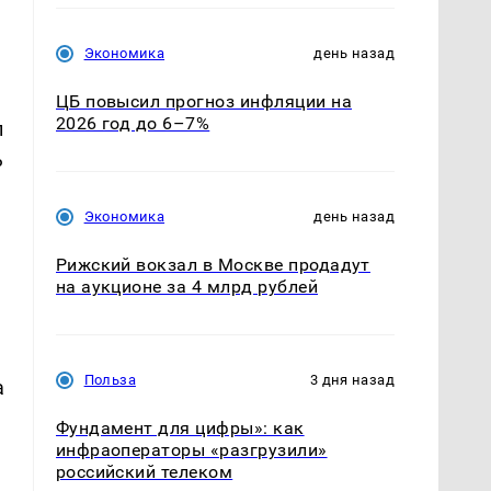
Экономика
день назад
ЦБ повысил прогноз инфляции на
2026 год до 6–7%
п
ь
Экономика
день назад
Рижский вокзал в Москве продадут
на аукционе за 4 млрд рублей
Польза
3 дня назад
а
Фундамент для цифры»: как
инфраоператоры «разгрузили»
российский телеком