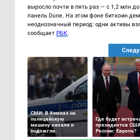
выросло почти в пять раз — с 1,2 млн д
панель Dune. На этом фоне биткоин де
неоднозначный период: одни активы взл
сообщает
РБК
.
Следу
СМИ: В Химках на
полицейскую
Где будет встреч
машину напали и
президентов США
подожгли.
России: Европа?