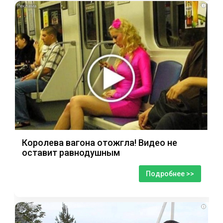
i
Королева вагона отожгла! Видео не
оставит равнодушным
Подробнее >>
i