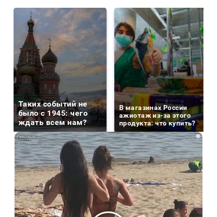
Таких событий не
В магазинах России
было с 1945: чего
ажиотаж из-за этого
ждать всем нам?
продукта: что купить?
i