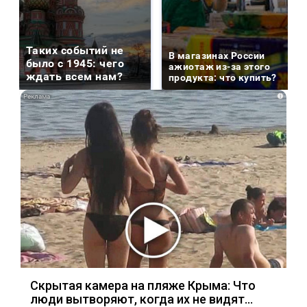
Таких событий не
В магазинах России
было с 1945: чего
ажиотаж из-за этого
ждать всем нам?
продукта: что купить?
i
Скрытая камера на пляже Крыма: Что
люди вытворяют, когда их не видят...