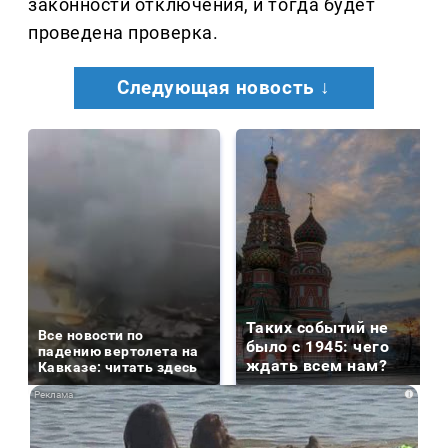
законности отключения, и тогда будет
проведена проверка.
Следующая новость ↓
Таких событий не
Все новости по
было с 1945: чего
падению вертолета на
ждать всем нам?
Кавказе: читать здесь
i