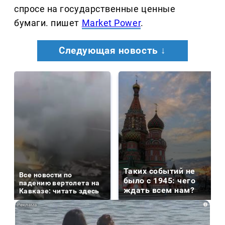
спросе на государственные ценные
бумаги. пишет
Market Power
.
Следующая новость ↓
Таких событий не
Все новости по
было с 1945: чего
падению вертолета на
ждать всем нам?
Кавказе: читать здесь
i