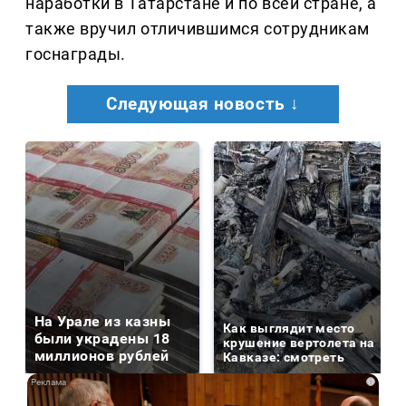
наработки в Татарстане и по всей стране, а
также вручил отличившимся сотрудникам
госнаграды.
Следующая новость ↓
На Урале из казны
Как выглядит место
были украдены 18
крушение вертолета на
миллионов рублей
Кавказе: смотреть
i