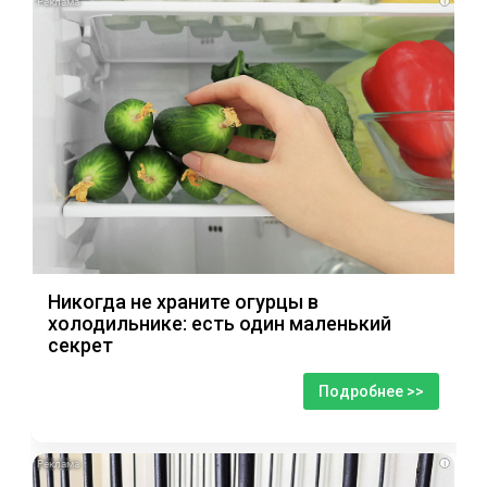
i
Никогда не храните огурцы в
холодильнике: есть один маленький
секрет
Подробнее >>
i