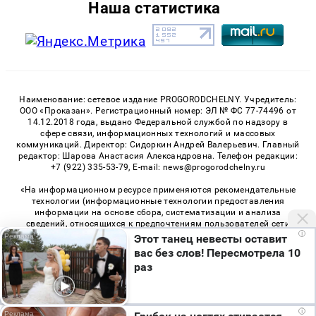
Наша статистика
Наименование: сетевое издание PROGORODCHELNY. Учредитель:
ООО «Проказан». Регистрационный номер: ЭЛ № ФС 77-74496 от
14.12.2018 года, выдано Федеральной службой по надзору в
сфере связи, информационных технологий и массовых
коммуникаций. Директор: Сидоркин Андрей Валерьевич. Главный
редактор: Шарова Анастасия Александровна. Телефон редакции:
+7 (922) 335-53-79, E-mail: news@progorodchelny.ru
«На информационном ресурсе применяются рекомендательные
технологии (информационные технологии предоставления
информации на основе сбора, систематизации и анализа
сведений, относящихся к предпочтениям пользователей сети
i
«Интернет», находящихся на территории Российской
Этот танец невесты оставит
Федерации)». Правила применения рекомендательных
вас без слов! Пересмотрела 10
технологий в виджетах рекламно-обменной сети
«СМИ2» (PDF)
,
раз
«Sparrow» (PDF)
Мы используем cookie. Во время посещения сайта
i