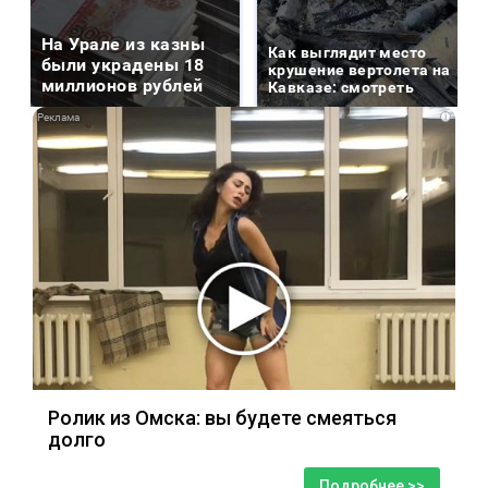
На Урале из казны
Как выглядит место
были украдены 18
крушение вертолета на
миллионов рублей
Кавказе: смотреть
i
Ролик из Омска: вы будете смеяться
долго
Подробнее >>