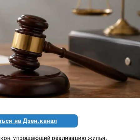
ться на Дзен.канал
акон, упрощающий реализацию жилья,