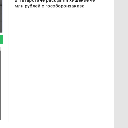
В Татарстане раскрыли хищение 49
млн рублей с гособоронзаказа
Таких событий не
Все новости по
было с 1945: чего
падению вертолета на
ждать всем нам?
Кавказе: читать здесь