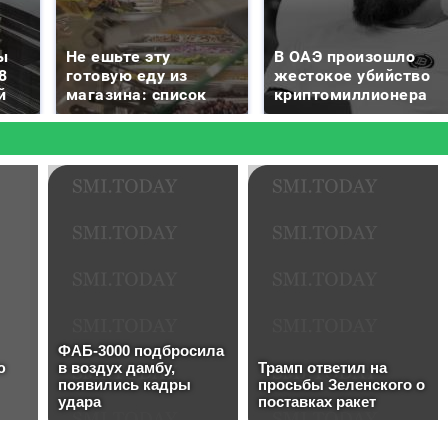
ы
Не ешьте эту
В ОАЭ произошло
8
готовую еду из
жестокое убийство
й
магазина: список
криптомиллионера