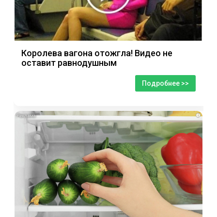
Королева вагона отожгла! Видео не
оставит равнодушным
Подробнее >>
i