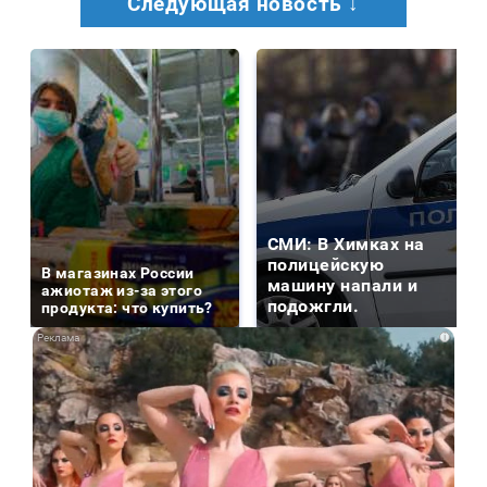
Следующая новость ↓
СМИ: В Химках на
полицейскую
В магазинах России
машину напали и
ажиотаж из-за этого
подожгли.
продукта: что купить?
i