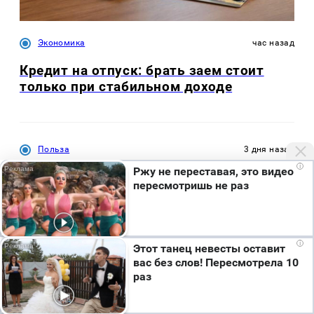
Экономика
час назад
Кредит на отпуск: брать заем стоит
только при стабильном доходе
Польза
3 дня назад
i
Ржу не переставая, это видео
Т2 перезапускает программу «Выгодно вместе»
пересмотришь не раз
– теперь и для абонентов других операторов
Мы используем cookie. Во время посещения сайта
i
Этот танец невесты оставит
вы соглашаетесь с тем, что мы обрабатываем
Экономика
3 часа назад
вас без слов! Пересмотрела 10
ваши персональные данные с использованием
раз
метрик Яндекс Метрика, top.mail.ru, LiveInternet.
Банк Русский стандарт: в июле продажи
Я согласен
доллара и евро превысили покупки