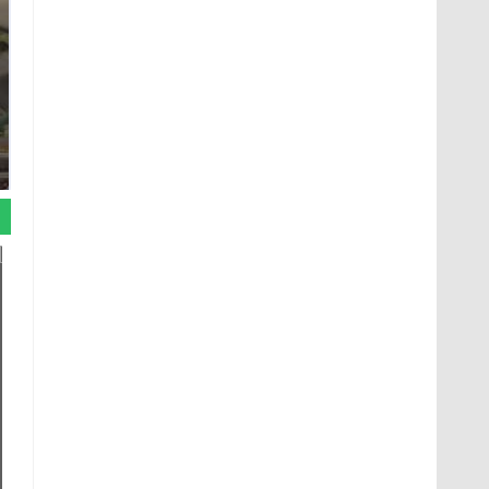
В ОАЭ произошло
Все новости по
жестокое убийство
падению вертолета на
криптомиллионера
Кавказе: читать здесь