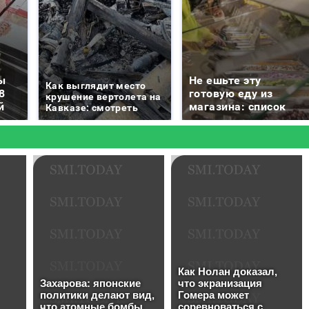
ы
Не ешьте эту
Как выглядит место
8
готовую еду из
крушение вертолета на
й
магазина: список
Кавказе: смотреть