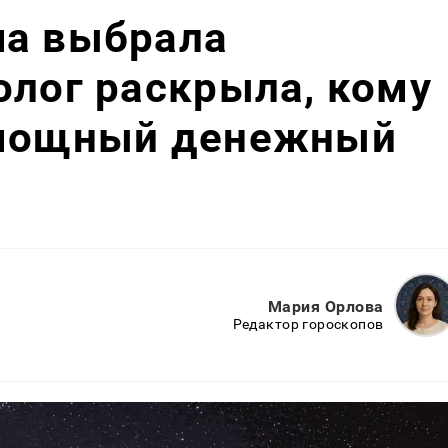
ча выбрала
олог раскрыла, кому
 мощный денежный
Мария Орлова
Редактор гороскопов