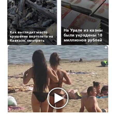
На Урале из казны
Как выглядит место
были украдены 18
крушение вертолета на
миллионов рублей
Кавказе: смотреть
i