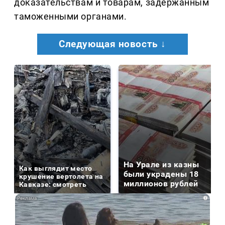
доказательствам и товарам, задержанным
таможенными органами.
Следующая новость ↓
На Урале из казны
Как выглядит место
были украдены 18
крушение вертолета на
миллионов рублей
Кавказе: смотреть
i