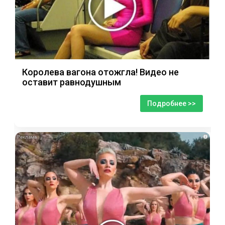
Королева вагона отожгла! Видео не
оставит равнодушным
Подробнее >>
i