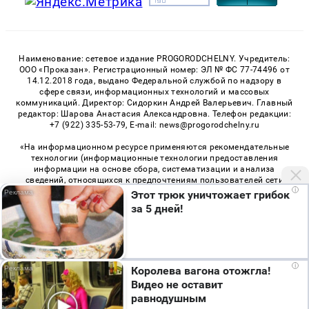
Наименование: сетевое издание PROGORODCHELNY. Учредитель:
ООО «Проказан». Регистрационный номер: ЭЛ № ФС 77-74496 от
14.12.2018 года, выдано Федеральной службой по надзору в
сфере связи, информационных технологий и массовых
коммуникаций. Директор: Сидоркин Андрей Валерьевич. Главный
редактор: Шарова Анастасия Александровна. Телефон редакции:
+7 (922) 335-53-79, E-mail: news@progorodchelny.ru
«На информационном ресурсе применяются рекомендательные
технологии (информационные технологии предоставления
информации на основе сбора, систематизации и анализа
сведений, относящихся к предпочтениям пользователей сети
i
«Интернет», находящихся на территории Российской
Этот трюк уничтожает грибок
Федерации)». Правила применения рекомендательных
за 5 дней!
технологий в виджетах рекламно-обменной сети
«СМИ2» (PDF)
,
«Sparrow» (PDF)
Мы используем cookie. Во время посещения сайта
i
Королева вагона отожгла!
© 2026 «PROGorodChelny» | Все права защищены
вы соглашаетесь с тем, что мы обрабатываем
Видео не оставит
ваши персональные данные с использованием
Возрастная категория сайта 16+
равнодушным
метрик Яндекс Метрика, top.mail.ru, LiveInternet.
Политика конфиденциальности